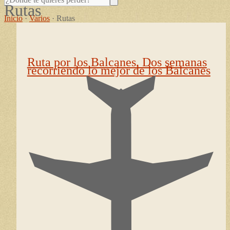
Rutas
Inicio
·
Varios
·
Rutas
Ruta por los Balcanes. Dos semanas
recorriendo lo mejor de los Balcanes