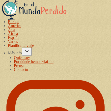
Europa
América
Asia
África
España
Varios
Planifica tu viaje
Más info
Quién soy
Por dónde hemos viajado
Prensa
Contacto