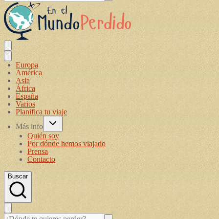
Europa
América
Asia
África
España
Varios
Planifica tu viaje
Más info
Quién soy
Por dónde hemos viajado
Prensa
Contacto
Buscar