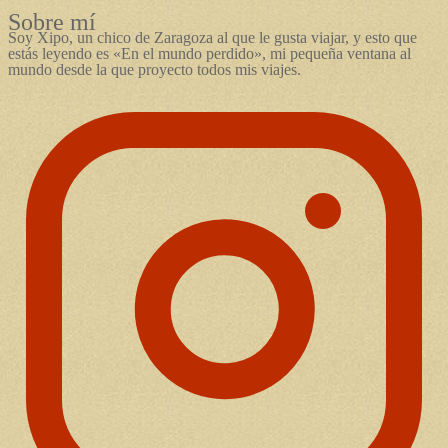
Sobre mí
Soy Xipo, un chico de Zaragoza al que le gusta viajar, y esto que
estás leyendo es «En el mundo perdido», mi pequeña ventana al
mundo desde la que proyecto todos mis viajes.