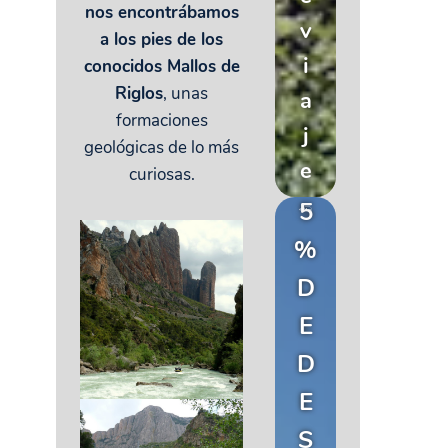
nos encontrábamos
v
a los pies de los
i
conocidos Mallos de
Riglos
, unas
a
formaciones
j
geológicas de lo más
e
curiosas.
5
%
D
E
D
E
S