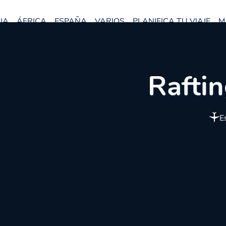
IA
ÁFRICA
ESPAÑA
VARIOS
PLANIFICA TU VIAJE
M
Raftin
E