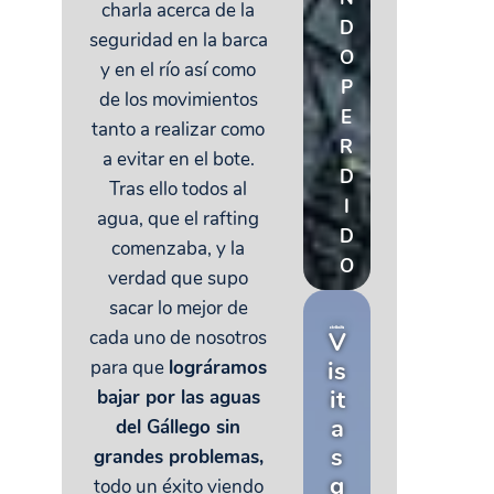
charla acerca de la
D
seguridad en la barca
O
y en el río así como
P
de los movimientos
E
tanto a realizar como
R
a evitar en el bote.
D
Tras ello todos al
I
agua, que el rafting
D
comenzaba, y la
O
verdad que supo
sacar lo mejor de
cada uno de nosotros
V
is
para que
lográramos
it
bajar por las aguas
a
del Gállego sin
s
grandes problemas,
g
todo un éxito viendo