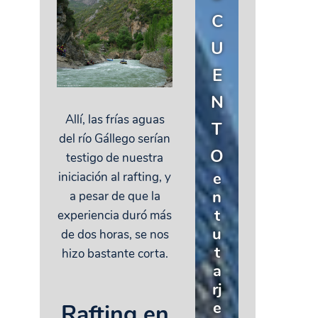
C
U
E
N
Allí, las frías aguas
T
del río Gállego serían
O
testigo de nuestra
e
iniciación al rafting, y
n
a pesar de que la
t
experiencia duró más
u
de dos horas, se nos
t
hizo bastante corta.
a
rj
e
Rafting en