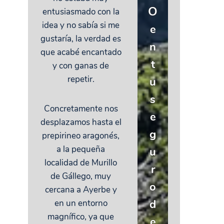
O
entusiasmado con la
idea y no sabía si me
e
gustaría, la verdad es
n
que acabé encantado
t
y con ganas de
repetir.
u
s
Concretamente nos
e
desplazamos hasta el
g
prepirineo aragonés,
a la pequeña
u
localidad de Murillo
r
de Gállego, muy
o
cercana a Ayerbe y
d
en un entorno
magnífico, ya que
e