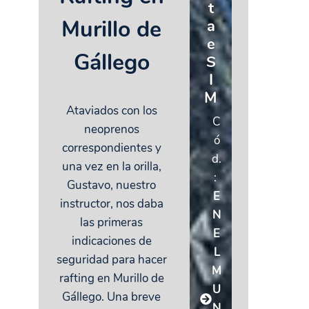
t
Murillo de
a
e
Gállego
S
I
M
Ataviados con los
C
neoprenos
ó
correspondientes y
d.
una vez en la orilla,
:
Gustavo, nuestro
E
instructor, nos daba
N
las primeras
E
indicaciones de
L
seguridad para hacer
M
rafting en Murillo de
U
Gállego. Una breve
N