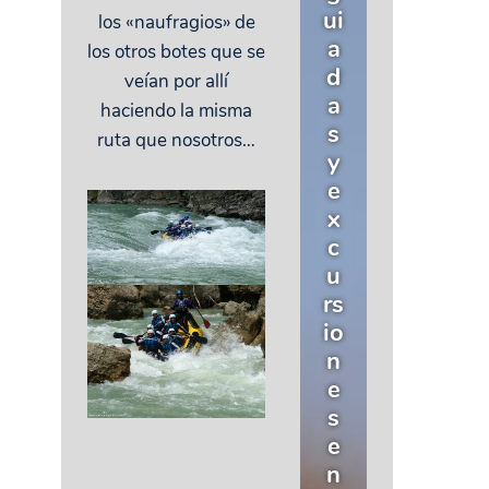
ui
los «naufragios» de
a
los otros botes que se
d
veían por allí
a
haciendo la misma
s
ruta que nosotros…
y
e
x
c
u
rs
io
n
e
s
e
n