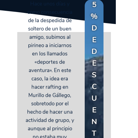
5
Hace unos días y
como consecuencia
%
de la despedida de
D
soltero de un buen
amigo, subimos al
E
pirineo a iniciarnos
D
en los llamados
E
«deportes de
aventura». En este
S
caso, la idea era
C
hacer rafting en
Murillo de Gállego,
U
sobretodo por el
E
hecho de hacer una
N
actividad de grupo, y
aunque al principio
T
no estaba muy