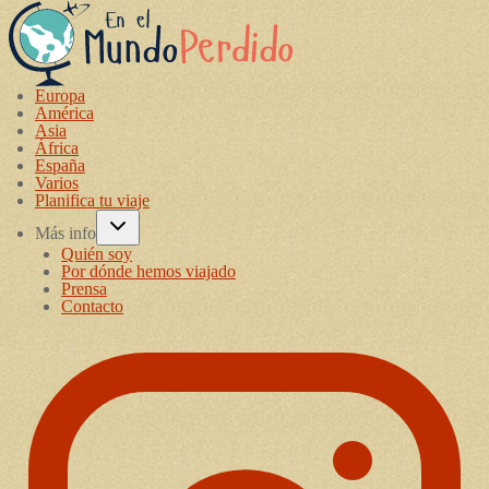
Europa
América
Asia
África
España
Varios
Planifica tu viaje
Más info
Quién soy
Por dónde hemos viajado
Prensa
Contacto