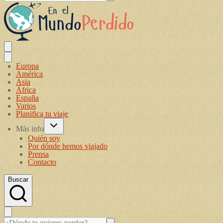
Europa
América
Asia
África
España
Varios
Planifica tu viaje
Más info
Quién soy
Por dónde hemos viajado
Prensa
Contacto
Buscar