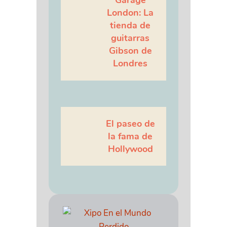
London: La
tienda de
guitarras
Gibson de
Londres
El paseo de
la fama de
Hollywood