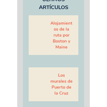
ARTÍCULOS
Alojamient
os de la
ruta por
Boston y
Maine
Los
murales de
Puerto de
la Cruz