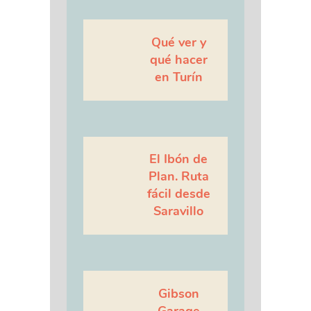
Qué ver y
qué hacer
en Turín
El Ibón de
Plan. Ruta
fácil desde
Saravillo
Gibson
Garage