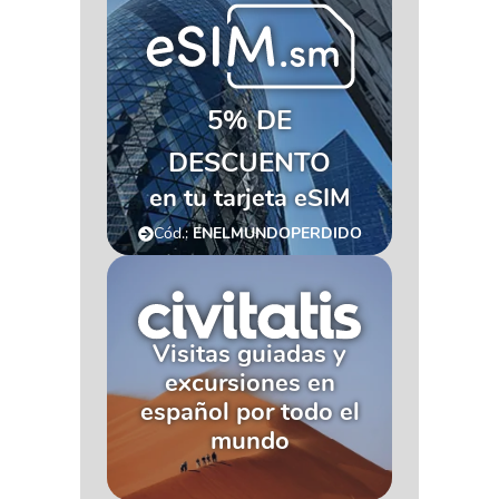
5% DE
DESCUENTO
en tu tarjeta eSIM
Cód.:
ENELMUNDOPERDIDO
Visitas guiadas y
excursiones en
español por todo el
mundo