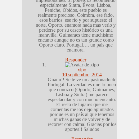
impresionantes. Si podéis os recomiendo
especialmente Sintra, Évora, Lisboa,
Peniche, Obidos, este pueblo es
realmente precioso. Coimbra, ese fado,
esos barrios, ese rio y por supuesto el
norte, Oporto, enamora nada mas verlo y
perderse por su casco histórico es una
maravilla. Guimaraes tiene muchísimo
encanto aunque no es tan grande como
Oporto claro. Portugal…. un país que
enamora.
Responder
xipo
10 septiembre, 2014
Guauu!! Se te ve un apasionado de
Portugal. La verdad es que lo poco
que conozco (Oporto, Guimaraes,
Lisboa y Sintra) me parece
espectacular y con mucho encanto.
El resto de lugares que me
comentas me los dejo apuntados
porque es un país al que tenemos
muchas ganas de volver y de
recorrer con calma! Gracias por los
aportes!! Saludos