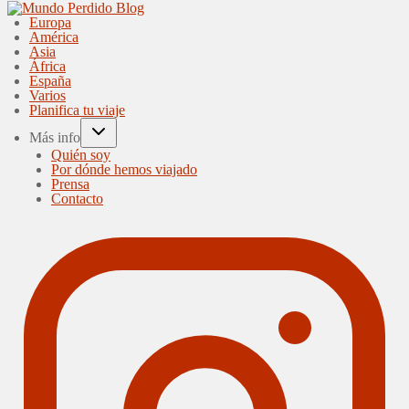
Europa
América
Asia
África
España
Varios
Planifica tu viaje
Más info
Quién soy
Por dónde hemos viajado
Prensa
Contacto