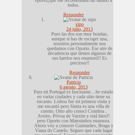
oporto¿que me recomendais?un saludo a
todos.
Responder
xipo
24 julio, 2013
Pues las dos son muy bonitas,
aunque si has de escoger una,
nosotros personalmente nos
quedamos con Oporto. Ese aire de
decadencia que tienen algunos de
sus barrios nos enamoró!! Es
precioso!!
Responder
Patricia
6 agosto, 2013
Para mi Portugal es fascinante…he estado
en varias ciudades y cada sitio tiene su
encanto. Lisboa fue mi primera visita y
me encantó pero Sintra es una villa de
cuento. Otro año conocí Coimbra ,
Aveiro, Póvoa de Varzim y está bien!!
pero Oporto con Matosinhos enamora.
Ahora voy a conocer Guimarães, Braga y
Viana do Castelo. Seguro que cada lugar