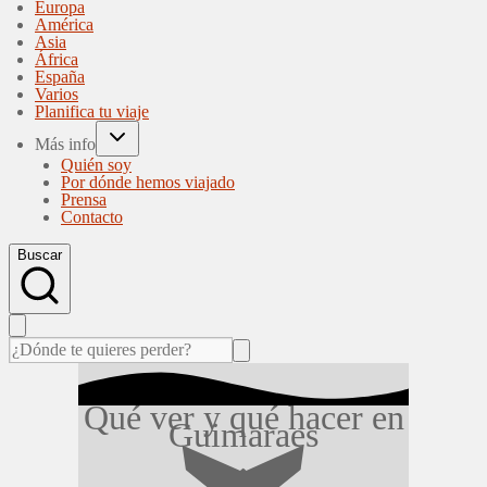
Europa
América
Asia
África
España
Varios
Planifica tu viaje
Más info
Quién soy
Por dónde hemos viajado
Prensa
Contacto
Buscar
Qué ver y qué hacer en
Guimaraes