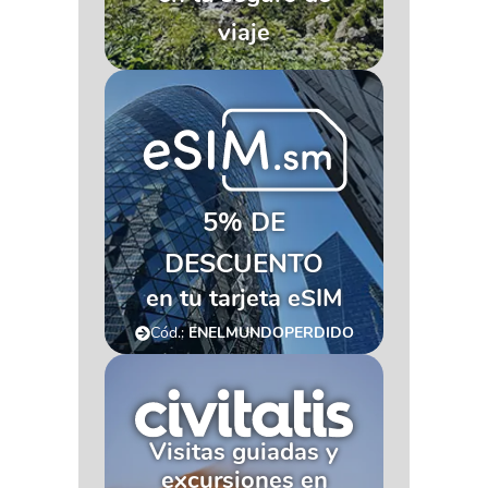
viaje
5% DE
DESCUENTO
en tu tarjeta eSIM
Cód.:
ENELMUNDOPERDIDO
Visitas guiadas y
excursiones en