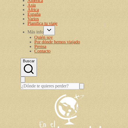
América
Asia
África
España
Varios
Planifica tu viaje
Más info
Quién soy
Por dónde hemos viajado
Prensa
Contacto
Buscar