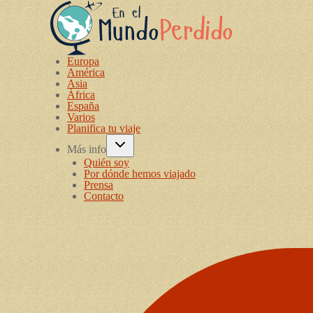
Europa
América
Asia
África
España
Varios
Planifica tu viaje
Más info
Quién soy
Por dónde hemos viajado
Prensa
Contacto