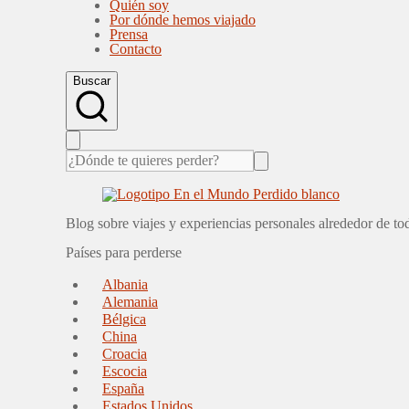
Quién soy
Por dónde hemos viajado
Prensa
Contacto
Buscar
Blog sobre viajes y experiencias personales alrededor de t
Países para perderse
Albania
Alemania
Bélgica
China
Croacia
Escocia
España
Estados Unidos