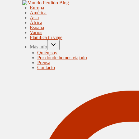
Europa
América
Asia
África
España
Varios
Planifica tu viaje
Más info
Quién soy
Por dónde hemos viajado
Prensa
Contacto