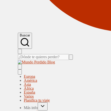
Buscar
Europa
América
Asia
África
España
Varios
Planifica tu viaje
Más info