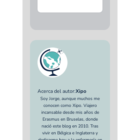
Acerca del autor:
Xipo
Soy Jorge, aunque muchos me
conocen como Xipo. Viajero
incansable desde mis años de
Erasmus en Bruselas, donde
nació este blog en 2010. Tras
vivir en Bélgica e Inglaterra y
dedicarme hoy a la enfermería en