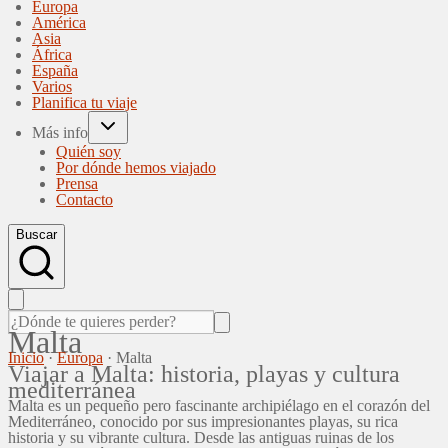
Europa
América
Asia
África
España
Varios
Planifica tu viaje
Más info
Quién soy
Por dónde hemos viajado
Prensa
Contacto
Buscar
Malta
Inicio
·
Europa
·
Malta
Viajar a Malta: historia, playas y cultura
mediterránea
Malta es un pequeño pero fascinante archipiélago en el corazón del
Mediterráneo, conocido por sus impresionantes playas, su rica
historia y su vibrante cultura. Desde las antiguas ruinas de los