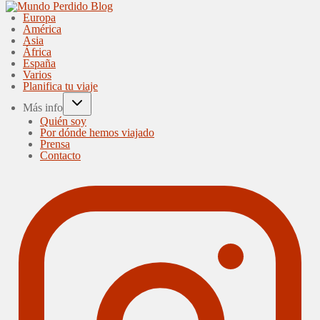
Europa
América
Asia
África
España
Varios
Planifica tu viaje
Más info
Quién soy
Por dónde hemos viajado
Prensa
Contacto