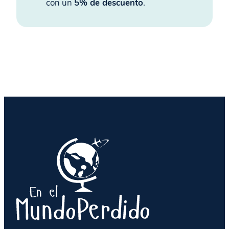
con un
5% de descuento
.