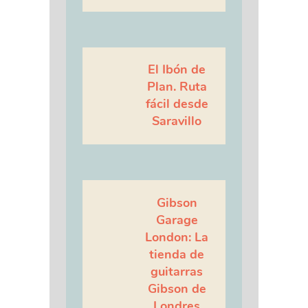
El Ibón de
Plan. Ruta
fácil desde
Saravillo
Gibson
Garage
London: La
tienda de
guitarras
Gibson de
Londres