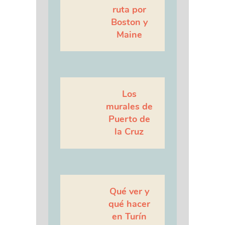
ruta por
Boston y
Maine
Los
murales de
Puerto de
la Cruz
Qué ver y
qué hacer
en Turín