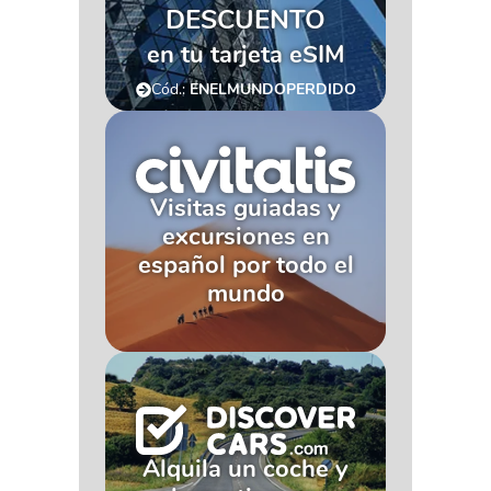
DESCUENTO
en tu tarjeta eSIM
Cód.:
ENELMUNDOPERDIDO
Visitas guiadas y
excursiones en
español por todo el
mundo
Alquila un coche y