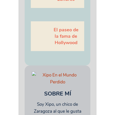
El paseo de
la fama de
Hollywood
SOBRE MÍ
Soy Xipo, un chico de
Zaragoza al que le gusta