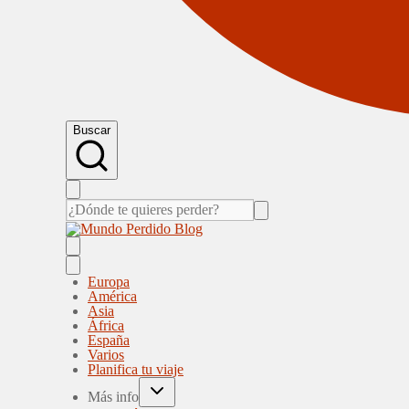
Buscar
Europa
América
Asia
África
España
Varios
Planifica tu viaje
Más info