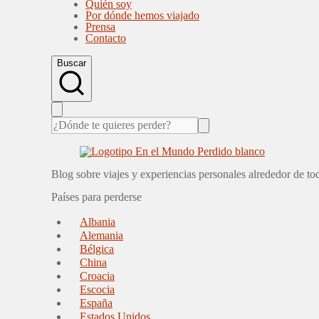
Quién soy
Por dónde hemos viajado
Prensa
Contacto
Buscar
Blog sobre viajes y experiencias personales alrededor de t
Países para perderse
Albania
Alemania
Bélgica
China
Croacia
Escocia
España
Estados Unidos