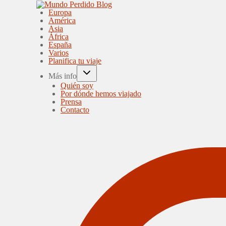
Europa
América
Asia
África
España
Varios
Planifica tu viaje
Más info
Quién soy
Por dónde hemos viajado
Prensa
Contacto