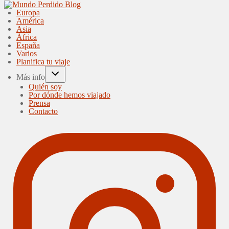
Europa
América
Asia
África
España
Varios
Planifica tu viaje
Más info
Quién soy
Por dónde hemos viajado
Prensa
Contacto