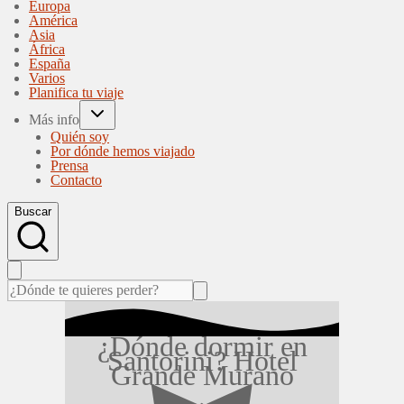
Europa
América
Asia
África
España
Varios
Planifica tu viaje
Más info
Quién soy
Por dónde hemos viajado
Prensa
Contacto
Buscar
¿Dónde dormir en
Santorini? Hotel
Grande Murano