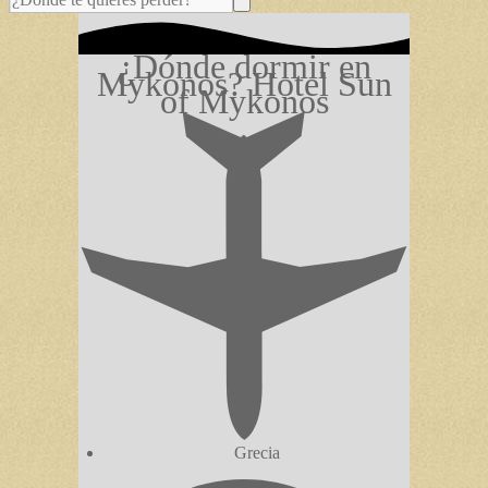
¿Dónde dormir en
Mykonos? Hotel Sun
of Mykonos
Grecia