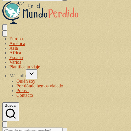
Europa
América
Asia
África
España
Varios
Planifica tu viaje
Más info
Quién soy
Por dónde hemos viajado
Prensa
Contacto
Buscar