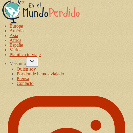
Europa
América
Asia
África
España
Varios
Planifica tu viaje
Más info
Quién soy
Por dónde hemos viajado
Prensa
Contacto