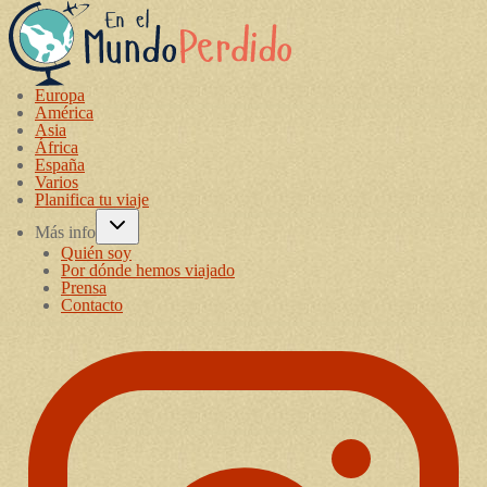
Europa
América
Asia
África
España
Varios
Planifica tu viaje
Más info
Quién soy
Por dónde hemos viajado
Prensa
Contacto