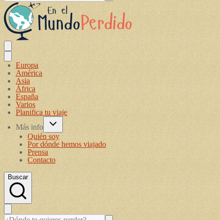
Europa
América
Asia
África
España
Varios
Planifica tu viaje
Más info
Quién soy
Por dónde hemos viajado
Prensa
Contacto
Buscar