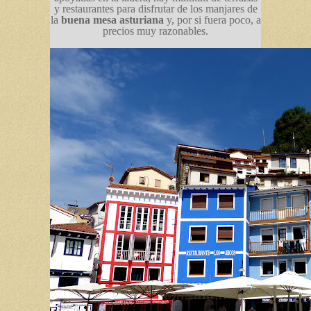
y restaurantes para disfrutar de los manjares de
la
buena mesa asturiana
y, por si fuera poco, a
precios muy razonables.