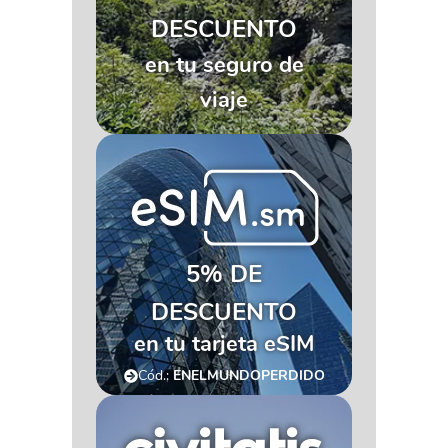
DESCUENTO
en tu seguro de
viaje
5% DE
DESCUENTO
en tu tarjeta eSIM
Cód.:
ENELMUNDOPERDIDO