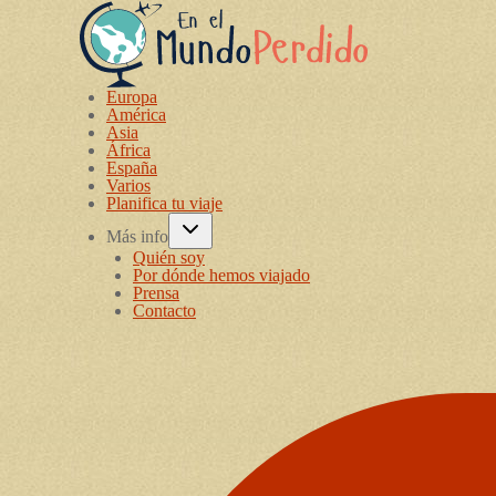
Europa
América
Asia
África
España
Varios
Planifica tu viaje
Más info
Quién soy
Por dónde hemos viajado
Prensa
Contacto