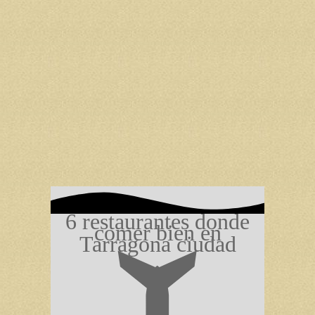
6 restaurantes donde
comer bien en
Tarragona ciudad