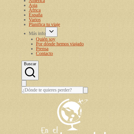
América
Asia
África
España
Varios
Planifica tu viaje
Más info
Quién soy
Por dónde hemos viajado
Prensa
Contacto
Buscar