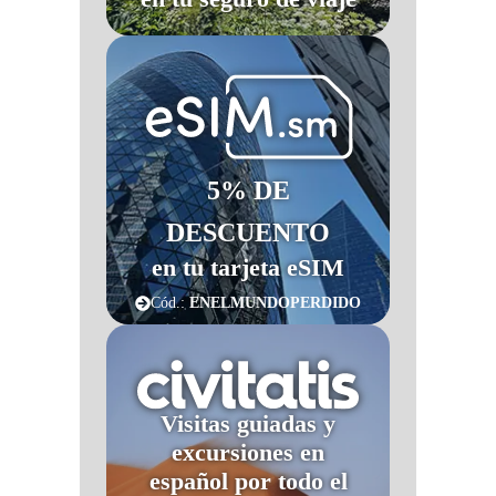
5% DE
DESCUENTO
en tu tarjeta eSIM
Cód.:
ENELMUNDOPERDIDO
Visitas guiadas y
excursiones en
español por todo el