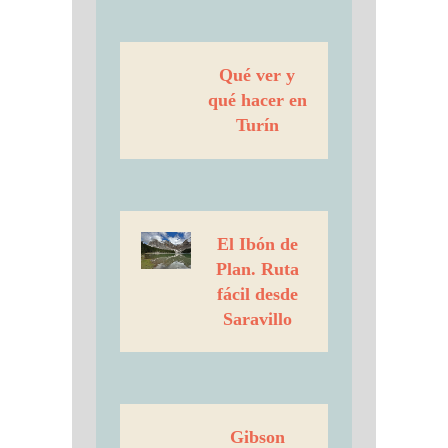
Qué ver y
qué hacer en
Turín
El Ibón de
Plan. Ruta
fácil desde
Saravillo
Gibson