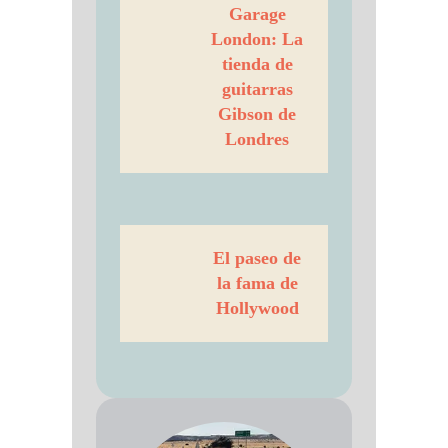
Garage
London: La
tienda de
guitarras
Gibson de
Londres
El paseo de
la fama de
Hollywood