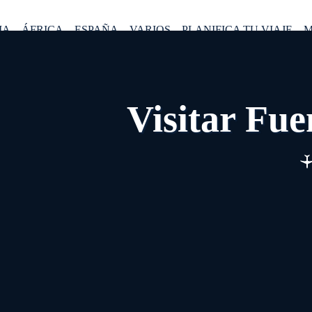
IA
ÁFRICA
ESPAÑA
VARIOS
PLANIFICA TU VIAJE
M
Visitar Fuen