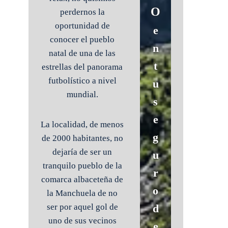
O
perdernos la
oportunidad de
e
conocer el pueblo
n
natal de una de las
t
estrellas del panorama
futbolístico a nivel
u
mundial.
s
e
La localidad, de menos
g
de 2000 habitantes, no
dejaría de ser un
u
tranquilo pueblo de la
r
comarca albaceteña de
o
la Manchuela de no
d
ser por aquel gol de
uno de sus vecinos
e