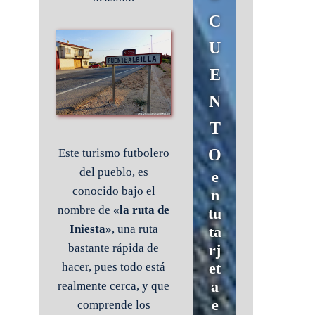
C
U
E
N
T
O
Este turismo futbolero
del pueblo, es
e
conocido bajo el
n
nombre de
«la ruta de
tu
Iniesta»
, una ruta
ta
rj
bastante rápida de
et
hacer, pues todo está
a
realmente cerca, y que
e
comprende los