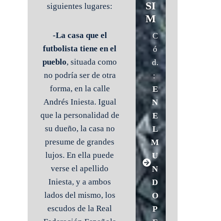
SI
siguientes lugares:
M
-La casa que el
C
futbolista tiene en el
ó
pueblo
, situada como
d.
no podría ser de otra
:
forma, en la calle
E
Andrés Iniesta. Igual
N
que la personalidad de
E
su dueño, la casa no
L
presume de grandes
M
lujos. En ella puede
U
verse el apellido
N
Iniesta, y a ambos
D
lados del mismo, los
O
escudos de la Real
P