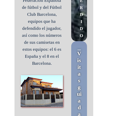
Federación Española
E
de fútbol y del Fútbol
R
Club Barcelona,
D
equipos que ha
I
defendido el jugador,
D
así como los números
O
de sus camisetas en
estos equipos: el 6 es
V
España y el 8 en el
is
Barcelona.
it
a
s
g
ui
a
d
a