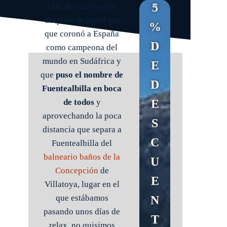
5
Más de cuatro años
después de aquel gol
%
que coronó a España
D
como campeona del
mundo en Sudáfrica y
E
que
puso el nombre de
D
Fuentealbilla
en boca
E
de todos
y
aprovechando la poca
S
distancia que separa a
C
Fuentealbilla del
balneario baños de la
U
Concepción
de
E
Villatoya, lugar en el
que estábamos
N
pasando unos días de
T
relax, no quisimos