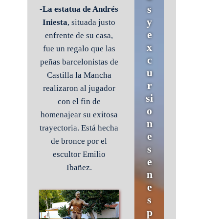
s
-La estatua de Andrés
y
Iniesta
, situada justo
e
enfrente de su casa,
x
fue un regalo que las
c
peñas barcelonistas de
u
Castilla la Mancha
r
realizaron al jugador
si
con el fin de
o
homenajear su exitosa
n
trayectoria. Está hecha
e
de bronce por el
s
escultor Emilio
e
Ibañez.
n
e
s
p