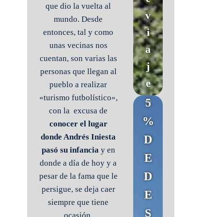
que dio la vuelta al
v
mundo. Desde
i
entonces, tal y como
unas vecinas nos
a
cuentan, son varias las
j
personas que llegan al
e
pueblo a realizar
«turismo futbolístico»,
5
con la excusa de
%
conocer el lugar
donde Andrés Iniesta
D
pasó su infancia
y en
E
donde a día de hoy y a
D
pesar de la fama que le
persigue, se deja caer
E
siempre que tiene
S
ocasión.