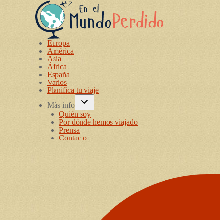
Europa
América
Asia
África
España
Varios
Planifica tu viaje
Más info
Quién soy
Por dónde hemos viajado
Prensa
Contacto