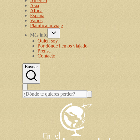
América
Asia
África
España
Varios
Planifica tu viaje
Más info
Quién soy
Por dónde hemos viajado
Prensa
Contacto
Buscar