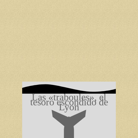
Las «traboules», el
tesoro escondido de
Lyon