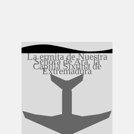
La ermita de Nuestra
Señora de Ara, la
Capilla Sixtina de
Extremadura