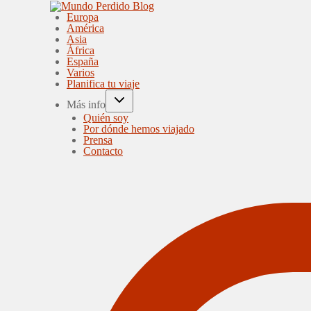
Europa
América
Asia
África
España
Varios
Planifica tu viaje
Más info
Quién soy
Por dónde hemos viajado
Prensa
Contacto