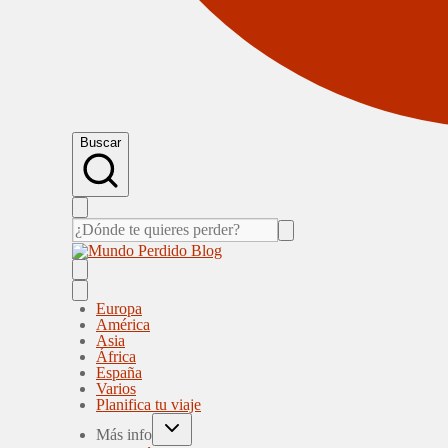
Buscar
Europa
América
Asia
África
España
Varios
Planifica tu viaje
Más info