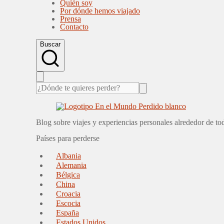
Quién soy
Por dónde hemos viajado
Prensa
Contacto
Buscar
Blog sobre viajes y experiencias personales alrededor de t
Países para perderse
Albania
Alemania
Bélgica
China
Croacia
Escocia
España
Estados Unidos