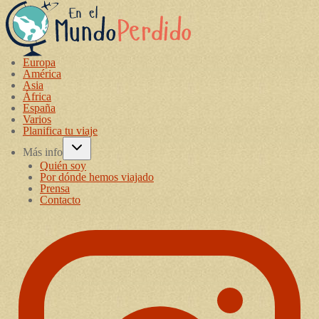
Europa
América
Asia
África
España
Varios
Planifica tu viaje
Más info
Quién soy
Por dónde hemos viajado
Prensa
Contacto