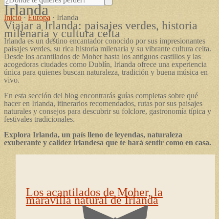
Irlanda
Inicio
·
Europa
·
Irlanda
Viajar a Irlanda: paisajes verdes, historia
milenaria y cultura celta
Irlanda es un destino encantador conocido por sus impresionantes
paisajes verdes, su rica historia milenaria y su vibrante cultura celta.
Desde los acantilados de Moher hasta los antiguos castillos y las
acogedoras ciudades como Dublín, Irlanda ofrece una experiencia
única para quienes buscan naturaleza, tradición y buena música en
vivo.
En esta sección del blog encontrarás guías completas sobre qué
hacer en Irlanda, itinerarios recomendados, rutas por sus paisajes
naturales y consejos para descubrir su folclore, gastronomía típica y
festivales tradicionales.
Explora Irlanda, un país lleno de leyendas, naturaleza
exuberante y calidez irlandesa que te hará sentir como en casa.
Los acantilados de Moher, la
maravilla natural de Irlanda