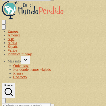
Europa
América
Asia
África
España
Varios
Planifica tu viaje
Más info
Quién soy
Por dónde hemos viajado
Prensa
Contacto
Buscar