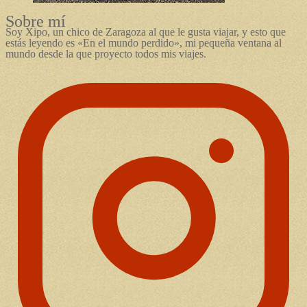
Sobre mí
Soy Xipo, un chico de Zaragoza al que le gusta viajar, y esto que
estás leyendo es «En el mundo perdido», mi pequeña ventana al
mundo desde la que proyecto todos mis viajes.