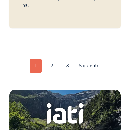
ha…
Posts
1
2
3
Siguiente
navigation