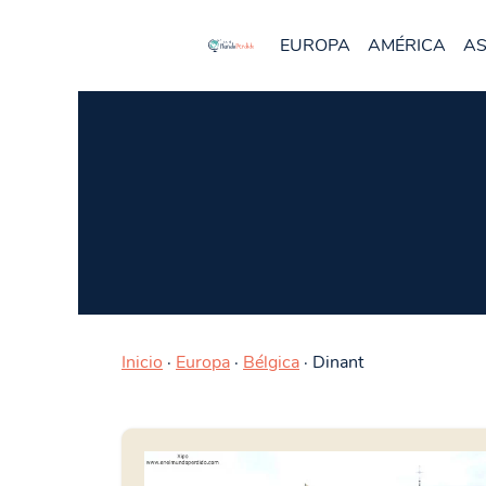
EUROPA
AMÉRICA
AS
Inicio
·
Europa
·
Bélgica
·
Dinant