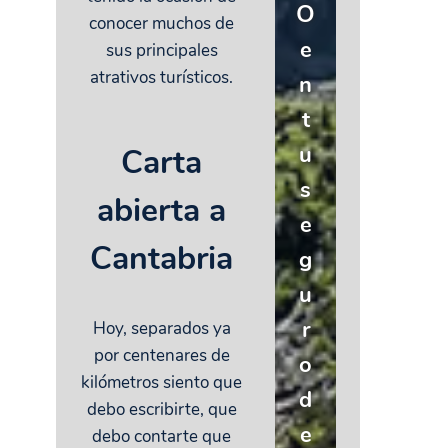
O
conocer muchos de
e
sus principales
atrativos turísticos.
n
t
u
Carta
s
abierta a
e
Cantabria
g
u
r
Hoy, separados ya
por centenares de
o
kilómetros siento que
d
debo escribirte, que
e
debo contarte que