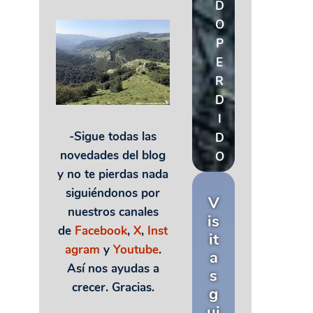
D
O
P
E
R
D
I
-Sigue todas las
D
novedades del blog
O
y no te pierdas nada
siguiéndonos por
V
nuestros canales
is
de
Facebook
,
X
,
Inst
it
agram
y
Youtube
.
a
Así nos ayudas a
s
crecer. Gracias.
g
ui