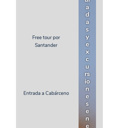
a
d
a
s
y
Free tour por
e
Santander
x
c
u
rs
io
n
Entrada a Cabárceno
e
s
e
n
e