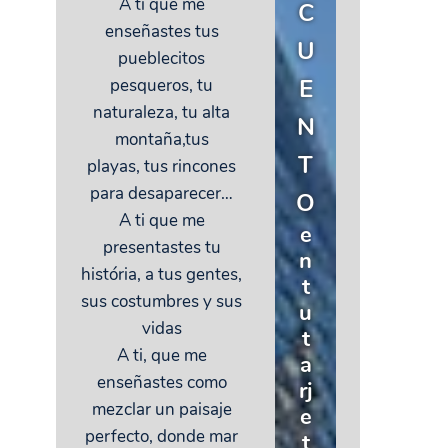
A ti que me
C
enseñastes tus
U
pueblecitos
E
pesqueros, tu
naturaleza, tu alta
N
montaña,tus
T
playas, tus rincones
para desaparecer…
O
A ti que me
e
presentastes tu
n
história, a tus gentes,
t
sus costumbres y sus
u
vidas
t
A ti, que me
a
enseñastes como
rj
mezclar un paisaje
e
perfecto, donde mar
t