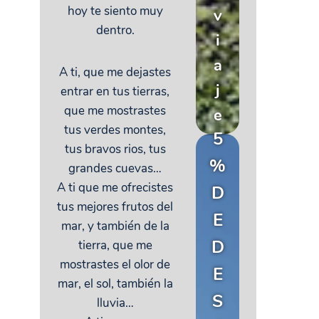
hoy te siento muy
v
dentro.
i
a
A ti, que me dejastes
j
entrar en tus tierras,
que me mostrastes
e
tus verdes montes,
5
tus bravos rios, tus
%
grandes cuevas…
A ti que me ofrecistes
D
tus mejores frutos del
E
mar, y también de la
D
tierra, que me
mostrastes el olor de
E
mar, el sol, también la
S
lluvia…