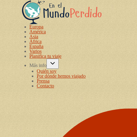
Europa
América
Asia
África
España
Varios
Planifica tu viaje
Más info
Quién soy
Por dónde hemos viajado
Prensa
Contacto