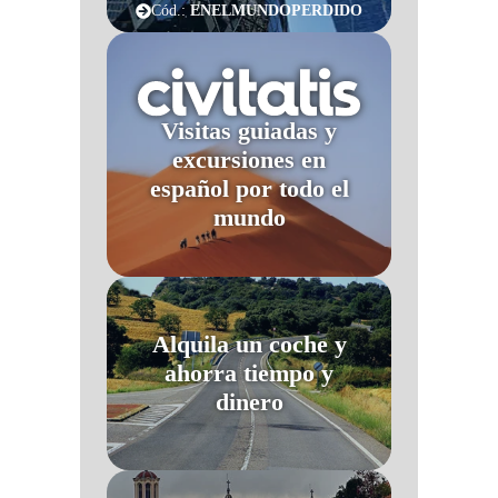
Cód.:
ENELMUNDOPERDIDO
Visitas guiadas y
excursiones en
español por todo el
mundo
Alquila un coche y
ahorra tiempo y
dinero