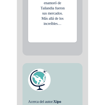
enamoró de
Tailandia fueron
sus mercados.
Más allá de los
increíbles…
Acerca del autor:
Xipo