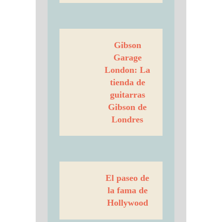
Gibson
Garage
London: La
tienda de
guitarras
Gibson de
Londres
El paseo de
la fama de
Hollywood