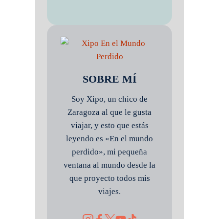
SOBRE MÍ
Soy Xipo, un chico de
Zaragoza al que le gusta
viajar, y esto que estás
leyendo es «En el mundo
perdido», mi pequeña
ventana al mundo desde la
que proyecto todos mis
viajes.