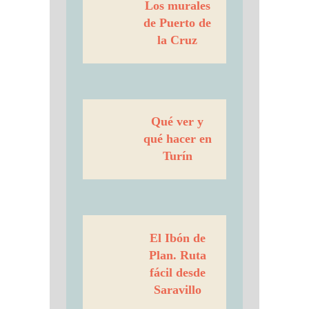
Los murales
de Puerto de
la Cruz
Qué ver y
qué hacer en
Turín
El Ibón de
Plan. Ruta
fácil desde
Saravillo