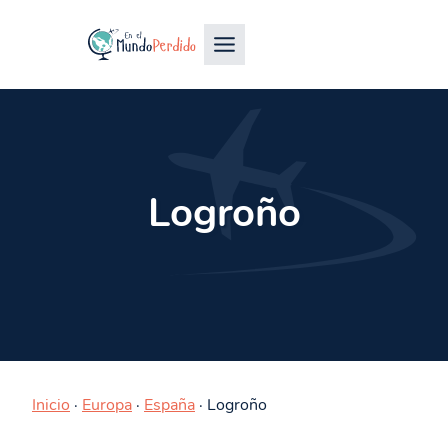
Logroño
Inicio
·
Europa
·
España
·
Logroño