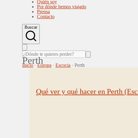
Quién soy
Por dónde hemos viajado
Prensa
Contacto
Buscar
Perth
Inicio
·
Europa
·
Escocia
·
Perth
Qué ver y qué hacer en Perth (Esc