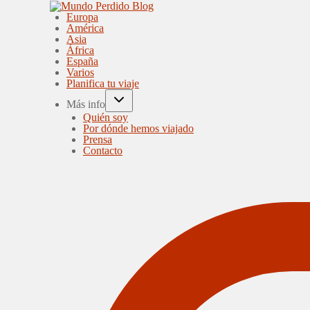
Europa
América
Asia
África
España
Varios
Planifica tu viaje
Más info
Quién soy
Por dónde hemos viajado
Prensa
Contacto