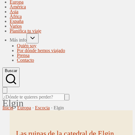
Europa
América
Asia
África
España
Varios
Planifica tu viaje
Más info
Quién soy
Por dónde hemos viajado
Prensa
Contacto
Buscar
Elgin
Inicio
·
Europa
·
Escocia
·
Elgin
Las ruinas de la catedral de Elgin