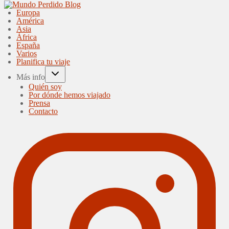
Europa
América
Asia
África
España
Varios
Planifica tu viaje
Más info
Quién soy
Por dónde hemos viajado
Prensa
Contacto