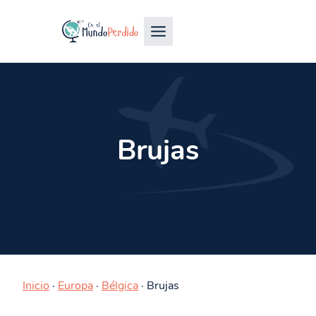
Brujas
Inicio
·
Europa
·
Bélgica
·
Brujas