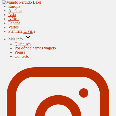
Europa
América
Asia
África
España
Varios
Planifica tu viaje
Más info
Quién soy
Por dónde hemos viajado
Prensa
Contacto