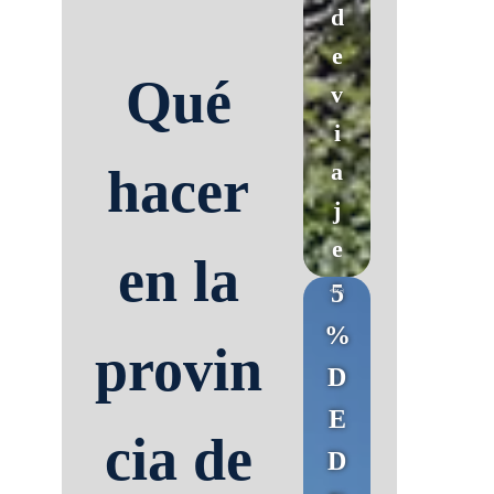
d
e
Qué
v
i
a
hacer
j
e
en la
5
%
provin
D
E
cia de
D