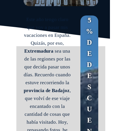
5
Este año tengo claro
que voy a pasar mis
%
vacaciones en España.
D
Quizás, por eso,
Extremadura
sea una
E
de las regiones por las
D
que decida pasar unos
E
días. Recuerdo cuando
estuve recorriendo la
S
provincia de Badajoz
,
C
que volví de ese viaje
encantado con la
U
cantidad de cosas que
E
había visitado. Hoy,
repasando fotos, he