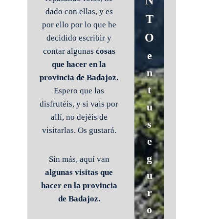
N
dado con ellas, y es
T
por ello por lo que he
O
decidido escribir y
contar algunas
cosas
e
que hacer en la
n
provincia de Badajoz.
t
Espero que las
disfrutéis, y si vais por
u
allí, no dejéis de
s
visitarlas. Os gustará.
e
g
Sin más, aquí van
algunas visitas que
u
hacer en la provincia
r
de Badajoz.
o