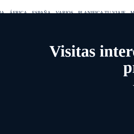
IA
ÁFRICA
ESPAÑA
VARIOS
PLANIFICA TU VIAJE
M
Visitas inte
p