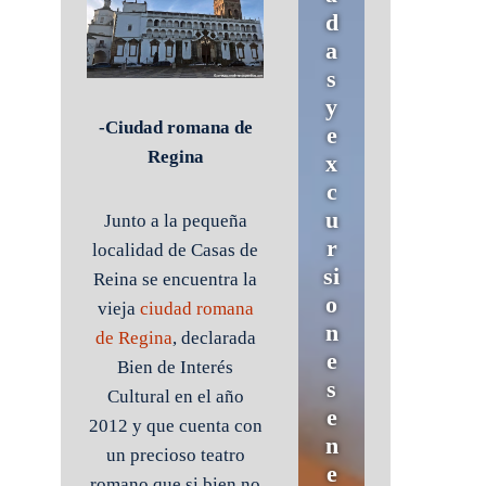
d
a
s
y
-Ciudad romana de
e
Regina
x
c
u
Junto a la pequeña
r
localidad de Casas de
si
Reina se encuentra la
o
vieja
ciudad romana
n
de Regina
, declarada
e
Bien de Interés
s
Cultural en el año
e
2012 y que cuenta con
n
un precioso teatro
e
romano que si bien no