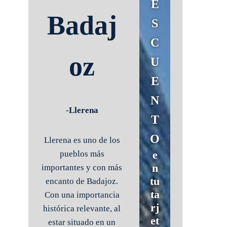
E
Badaj
S
C
oz
U
E
N
-Llerena
T
O
Llerena es uno de los
e
pueblos más
n
importantes y con más
tu
encanto de Badajoz.
ta
Con una importancia
rj
histórica relevante, al
et
estar situado en un