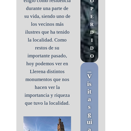
eligió como residencia
O
durante una parte de
P
su vida, siendo uno de
E
los vecinos más
R
ilustres que ha tenido
D
la localidad. Como
I
restos de su
D
importante pasado,
O
hoy podemos ver en
Llerena distintos
V
monumentos que nos
is
hacen ver la
it
importancia y riqueza
a
que tuvo la localidad.
s
g
ui
a