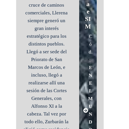
a
cruce de caminos
e
comerciales, Llerena
SI
siempre generó un
M
gran interés
estratégico para los
C
distintos pueblos.
ó
Llegó a ser sede del
d.
Priorato de San
:
Marcos de León, e
E
incluso, llegó a
N
realizarse allí una
E
sesión de las Cortes
L
Generales, con
M
Alfonso XI a la
U
cabeza. Tal vez por
N
todo ello, Zurbarán la
D