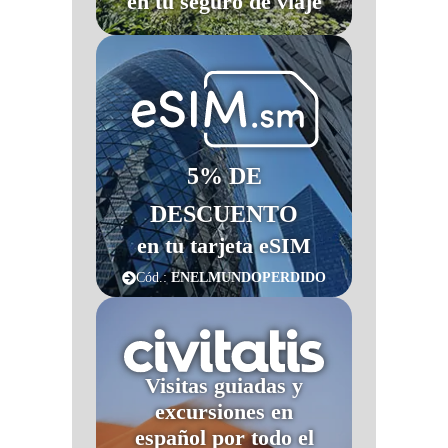
en tu seguro de viaje
5% DE
DESCUENTO
en tu tarjeta eSIM
Cód.:
ENELMUNDOPERDIDO
Visitas guiadas y
excursiones en
español por todo el