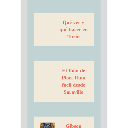
Qué ver y
qué hacer en
Turín
El Ibón de
Plan. Ruta
fácil desde
Saravillo
Gibson