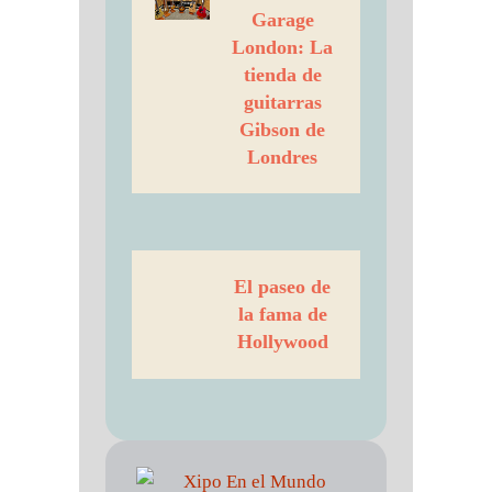
Garage
London: La
tienda de
guitarras
Gibson de
Londres
El paseo de
la fama de
Hollywood