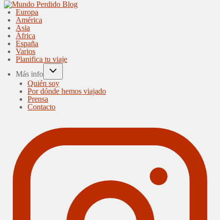
Europa
América
Asia
África
España
Varios
Planifica tu viaje
Más info
Quién soy
Por dónde hemos viajado
Prensa
Contacto