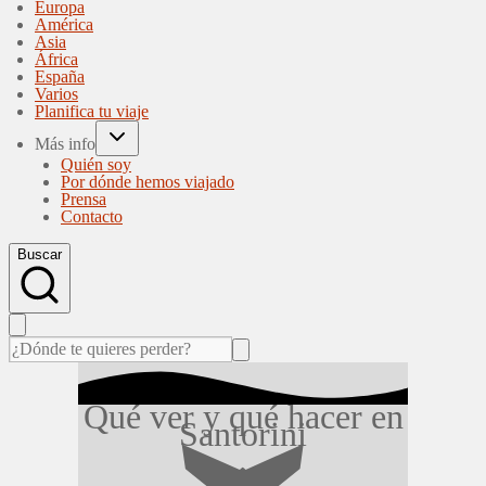
Europa
América
Asia
África
España
Varios
Planifica tu viaje
Más info
Quién soy
Por dónde hemos viajado
Prensa
Contacto
Buscar
Qué ver y qué hacer en
Santorini