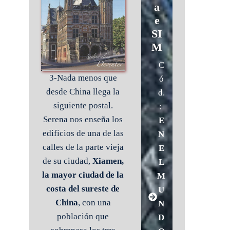
a
e
SI
M
C
3-Nada menos que
ó
desde China llega la
d.
siguiente postal.
:
Serena nos enseña los
E
edificios de una de las
N
calles de la parte vieja
E
de su ciudad,
Xiamen,
L
la mayor ciudad de la
M
costa del sureste de
U
China
, con una
N
población que
D