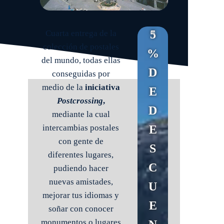
5
Cuarta entrega de la
colección de postales
%
del mundo, todas ellas
D
conseguidas por
medio de la
iniciativa
E
Postcrossing
,
D
mediante la cual
E
intercambias postales
con gente de
S
diferentes lugares,
C
pudiendo hacer
nuevas amistades,
U
mejorar tus idiomas y
E
soñar con conocer
monumentos o lugares