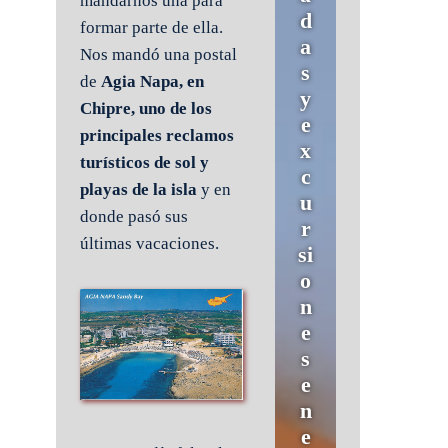
mandarnos una para
d
formar parte de ella.
a
Nos mandó una postal
s
de
Agia Napa, en
y
Chipre, uno de los
e
principales reclamos
x
turísticos de sol y
c
playas de la isla
y en
u
donde pasó sus
r
últimas vacaciones.
si
o
n
e
s
e
n
e