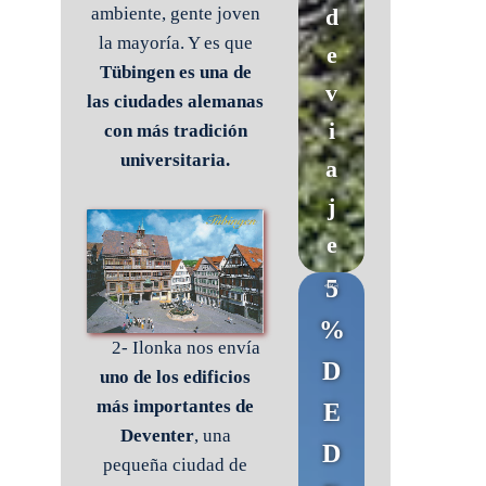
d
ambiente, gente joven
la mayoría. Y es que
e
Tübingen es una de
v
las ciudades alemanas
i
con más tradición
universitaria.
a
j
e
5
%
2- Ilonka nos envía
D
uno de los edificios
más importantes de
E
Deventer
, una
D
pequeña ciudad de