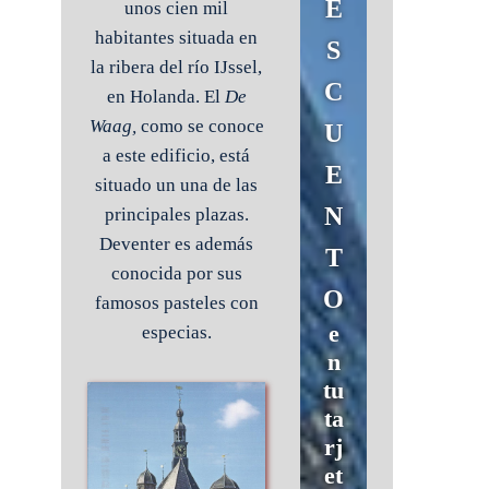
E
unos cien mil
habitantes situada en
S
la ribera del río IJssel,
C
en Holanda. El
De
Waag,
como se conoce
U
a este edificio, está
E
situado un una de las
N
principales plazas.
Deventer es además
T
conocida por sus
O
famosos pasteles con
e
especias.
n
tu
ta
rj
et