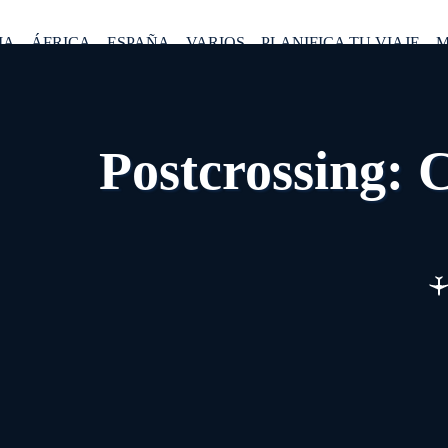
IA
ÁFRICA
ESPAÑA
VARIOS
PLANIFICA TU VIAJE
M
Postcrossing: 