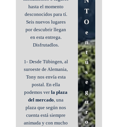
N
hasta el momento
T
desconocidos para tí.
O
Seis nuevos lugares
por descubrir llegan
e
en esta entrega.
n
Disfrutadlos.
t
u
1- Desde Tübingen, al
suroeste de Alemania,
s
Tony nos envía esta
e
postal. En ella
g
podemos ver
la plaza
del mercado
, una
u
plaza que según nos
r
cuenta está siempre
o
animada y con mucho