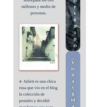
sobrepasa los tres
O
millones y medio de
P
personas.
E
R
D
I
D
O
V
is
it
a
4- Juliett es una chica
s
rusa que vio en el blog
g
la colección de
ui
postales y decidió
a