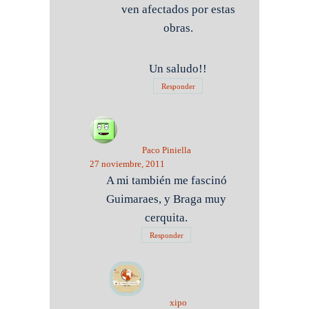
ven afectados por estas
obras.
Un saludo!!
Responder
Paco Piniella
27 noviembre, 2011
A mi también me fascinó
Guimaraes, y Braga muy
cerquita.
Responder
xipo