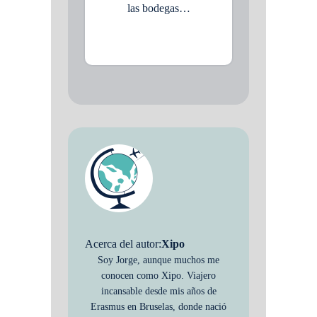
las bodegas…
Acerca del autor:
Xipo
Soy Jorge, aunque muchos me
conocen como Xipo. Viajero
incansable desde mis años de
Erasmus en Bruselas, donde nació