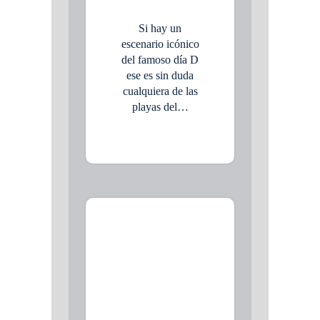
Si hay un
escenario icónico
del famoso día D
ese es sin duda
cualquiera de las
playas del…