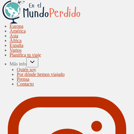
Europa
América
Asia
África
España
Varios
Planifica tu viaje
Más info
Quién soy
Por dónde hemos viajado
Prensa
Contacto