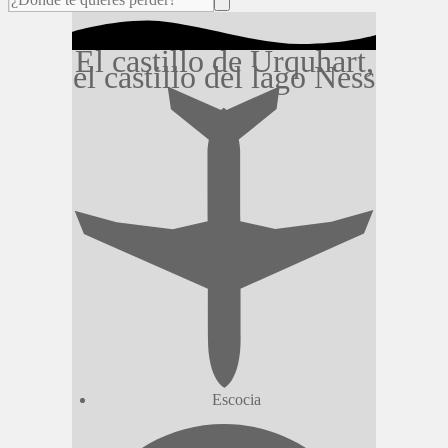
El castillo de Urquhart,
el castillo del lago Ness
Escocia