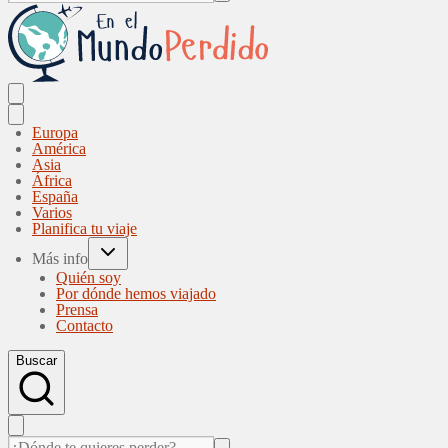
Europa
América
Asia
África
España
Varios
Planifica tu viaje
Más info
Quién soy
Por dónde hemos viajado
Prensa
Contacto
Buscar