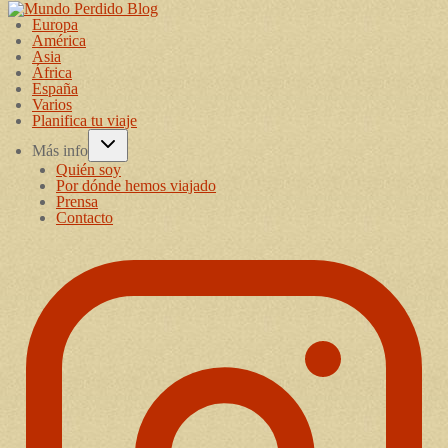
Europa
América
Asia
África
España
Varios
Planifica tu viaje
Más info
Quién soy
Por dónde hemos viajado
Prensa
Contacto