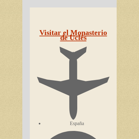
Visitar el Monasterio
de Uclés
España