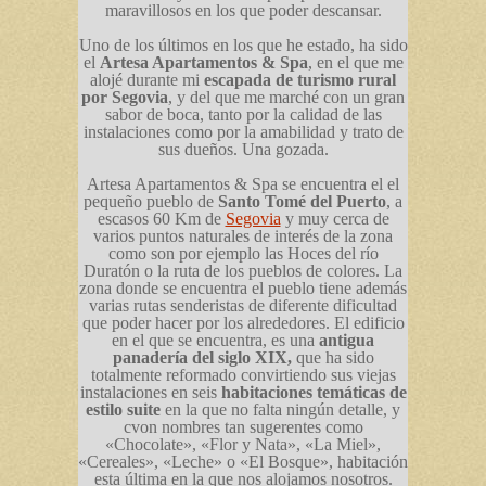
maravillosos en los que poder descansar.
Uno de los últimos en los que he estado, ha sido
el
Artesa Apartamentos & Spa
, en el que me
alojé durante mi
escapada de turismo rural
por Segovia
, y del que me marché con un gran
sabor de boca, tanto por la calidad de las
instalaciones como por la amabilidad y trato de
sus dueños. Una gozada.
Artesa Apartamentos & Spa se encuentra el el
pequeño pueblo de
Santo Tomé del Puerto
, a
escasos 60 Km de
Segovia
y muy cerca de
varios puntos naturales de interés de la zona
como son por ejemplo las Hoces del río
Duratón o la ruta de los pueblos de colores. La
zona donde se encuentra el pueblo tiene además
varias rutas senderistas de diferente dificultad
que poder hacer por los alrededores. El edificio
en el que se encuentra, es una
antigua
panadería del siglo XIX,
que ha sido
totalmente reformado convirtiendo sus viejas
instalaciones en seis
habitaciones temáticas de
estilo suite
en la que no falta ningún detalle, y
cvon nombres tan sugerentes como
«Chocolate», «Flor y Nata», «La Miel»,
«Cereales», «Leche» o «El Bosque», habitación
esta última en la que nos alojamos nosotros.