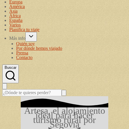
Europa
América
Asia
África
España
Varios
Planifica tu viaje
Más info
Quién soy
Por dónde hemos viajado
Prensa
Contacto
Buscar
Artesa, el alojamiento
ideal para hacer
turismo rural por
Segovia