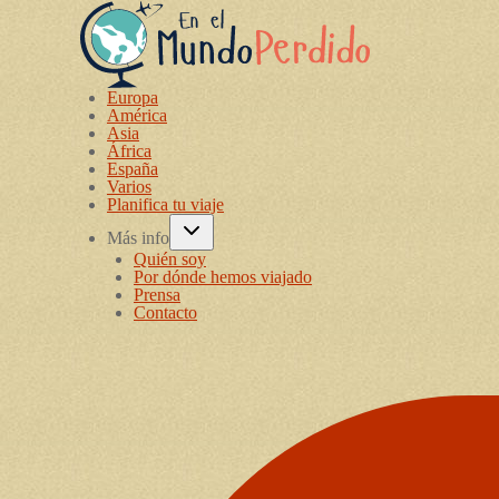
Europa
América
Asia
África
España
Varios
Planifica tu viaje
Más info
Quién soy
Por dónde hemos viajado
Prensa
Contacto